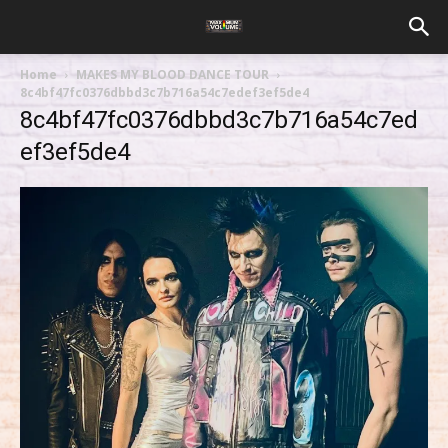
Home
MAKES MY BLOOD DANCE TOUR
8c4bf47fc0376dbbd3c7b716a54c7edef3ef5de4
8c4bf47fc0376dbbd3c7b716a54c7ed
ef3ef5de4